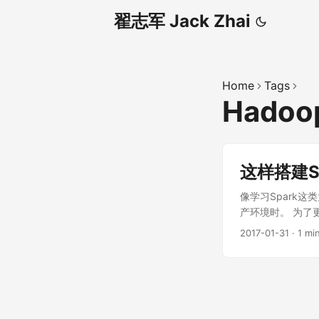
翟志军 Jack Zhai
Home
Tags
Hadoo
这样搭建S
像学习Spark
产环境时。 为了
境的群集往往由多个
2017-01-31
·
1 mi
台机器了。 我们
电脑只有16G，
学习像Sprin
习Spark，我
是一个分布式的计