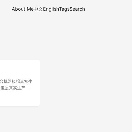
About Me
中文
English
Tags
Search
多台机器模拟真实生
。但是真实生产环
掐指一算，至少需要6
台就好了。而我的
境的搭建 按以前
，就好了。 但是学
rk不是一框架，而
ark这个平台部署