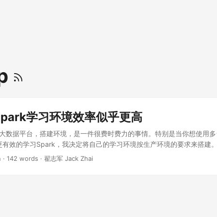
p
park学习环境效率似乎更高
这类大数据平台，搭建环境，是一件很费时费力的事情。特别是当你想使用
更有效的学习Spark，我决定将自己的学习环境按生产环境的要求来搭建
集群组成：Hadoop/Hbase集群、Zookeeper集群、Spark集群。
n
·
142 words
·
翟志军 Jack Zhai
真的需要买6台机器吗？当然不是，我们只需要在自己的电脑上虚拟化出6
虚拟化6台太吃力了。最终，我决定搭建成以下结构： 以下是搭建过程： 环
g这些类Web，开发环境的搭建非常简单，也就引入几个依赖，添加几项配置
敢肯定不少人在环境搭建这一环节踩坑。正因为这样，才会有此博客。 Spa
算平台。所以，你不能通过引入依赖，添加配置就完成搭建。需要先将Sp