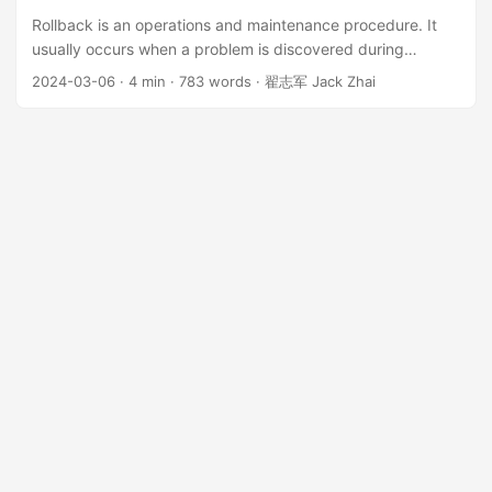
整个服务的部署，这算不算手工运维呢？ 像 Cloudflare 或者
Rollback is an operations and maintenance procedure. It
Vercel 上，开发者都不用点，只需要将写好的业务代码 push
usually occurs when a problem is discovered during
到远程的 git 仓库就可以了，部署和自动化的域名都给自动化完
deployment, and the target environment needs to be
2024-03-06
·
4 min
·
783 words
·
翟志军 Jack Zhai
成了，这算不算手工运维呢？ 先说结论：不论是使用 GUI 还是
reverted to its pre-deployment state. In my opinion, there
IaC，如果无法做到自动编排部署任务，都是手工运维。 过去，
are two patterns for rollback. One of them is to perform a
运维人员通过 SSH 一条条命令的输入到服务器，大家都认为那
reverse operation step by step, which I call the Reverse
是手工运维。但是，如果把这些命令写成 bash 脚本，可以一键
Operation Pattern. Rollback Pattern Based on Reverse
执行，这算自动化运维了吗？ 现在，人们在 GUI 界面上，一个
Operation Probably due to the inertia of the past manual
个按钮的点击界面，最后点击“部署”按钮，我认为这与通过
operation mindset, I found that quite a few people only
SSH 一条条命令运维没有什么区别，也是手工运维。只不过
know this one pattern. ...
GUI 的动作的粒度比 SSH 命令大一些。 本质上，以上两种方
式，都需要人工编排部署任务，也就属于手工运维。 而
Cloudflare 或者 Vercel。单服务时，不需要编排部署，所以人
们觉得自动化运维。但是如果是多个服务，Cloudflare 或者
Vercel无法做到自动化编排部署任务，它依然是手工运维。 所
以，使用 IaC 来管理基础设施，算手工运维吗？取决于你的
IaC 代码：当人表达意图后，它能否自动输出部署计划，并且能
自动化运行。 如何做到？这是另一个话题了。 希望这篇文章给
你带来启发。多谢。