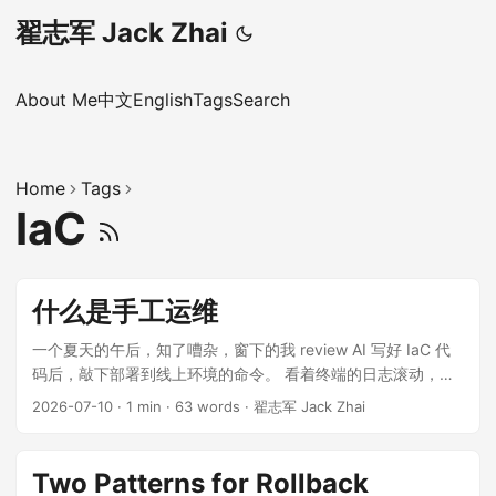
翟志军 Jack Zhai
About Me
中文
English
Tags
Search
Home
Tags
IaC
什么是手工运维
一个夏天的午后，知了嘈杂，窗下的我 review AI 写好 IaC 代
码后，敲下部署到线上环境的命令。 看着终端的日志滚动，一
个问题突然蹦入我的大脑：什么是手工运维？ 像我这样使用
2026-07-10
·
1 min
·
63 words
·
翟志军 Jack Zhai
IaC 来管理基础设施： 过去是手打代码，这算吗？ 现在是 AI
写的代码了，但是 prompt 依然是手打，这算吗？ 代码是 AI 写
了，但是执行，还是需要手工的，这算吗？ 如果不使用 IaC，
Two Patterns for Rollback
改成使用 GUI，人们可以在界面上点一下“部署”按钮，就完成了