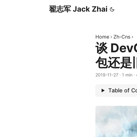
翟志军 Jack Zhai
Home
Zh-Cns
谈 De
包还是
2019-11-27
·
1 min
·
Table of C