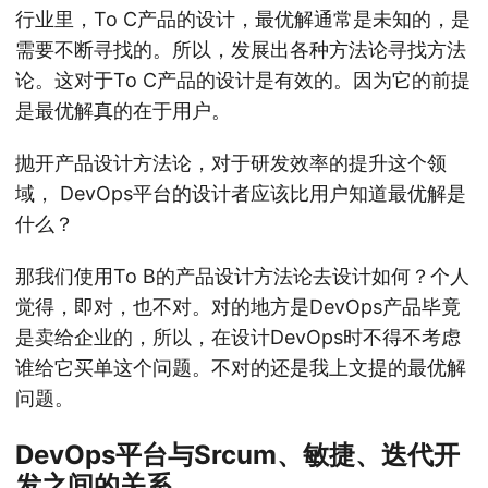
行业里，To C产品的设计，最优解通常是未知的，是
需要不断寻找的。所以，发展出各种方法论寻找方法
论。这对于To C产品的设计是有效的。因为它的前提
是最优解真的在于用户。
抛开产品设计方法论，对于研发效率的提升这个领
域， DevOps平台的设计者应该比用户知道最优解是
什么？
那我们使用To B的产品设计方法论去设计如何？个人
觉得，即对，也不对。对的地方是DevOps产品毕竟
是卖给企业的，所以，在设计DevOps时不得不考虑
谁给它买单这个问题。不对的还是我上文提的最优解
问题。
DevOps平台与Srcum、敏捷、迭代开
发之间的关系