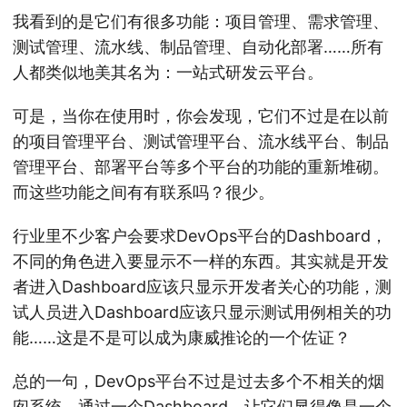
我看到的是它们有很多功能：项目管理、需求管理、
测试管理、流水线、制品管理、自动化部署……所有
人都类似地美其名为：一站式研发云平台。
可是，当你在使用时，你会发现，它们不过是在以前
的项目管理平台、测试管理平台、流水线平台、制品
管理平台、部署平台等多个平台的功能的重新堆砌。
而这些功能之间有有联系吗？很少。
行业里不少客户会要求DevOps平台的Dashboard，
不同的角色进入要显示不一样的东西。其实就是开发
者进入Dashboard应该只显示开发者关心的功能，测
试人员进入Dashboard应该只显示测试用例相关的功
能……这是不是可以成为康威推论的一个佐证？
总的一句，DevOps平台不过是过去多个不相关的烟
囱系统，通过一个Dashboard，让它们显得像是一个