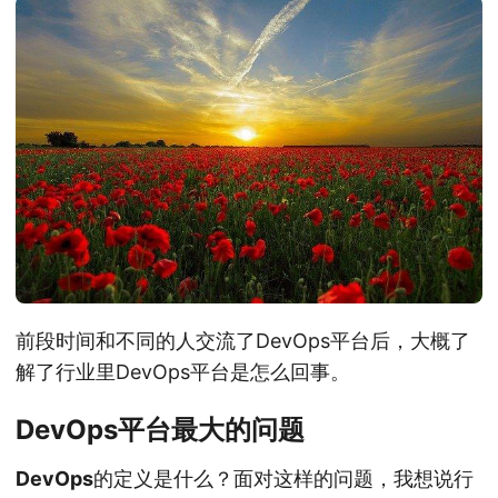
前段时间和不同的人交流了DevOps平台后，大概了
解了行业里DevOps平台是怎么回事。
DevOps平台最大的问题
DevOps
的定义是什么？面对这样的问题，我想说行