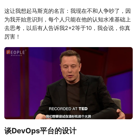
这让我想起马斯克的名言：我现在不和人争吵了，因
为我开始意识到，每个人只能在他的认知水准基础上
去思考，以后有人告诉我2+2等于10，我会说，你真
厉害！
谈DevOps平台的设计