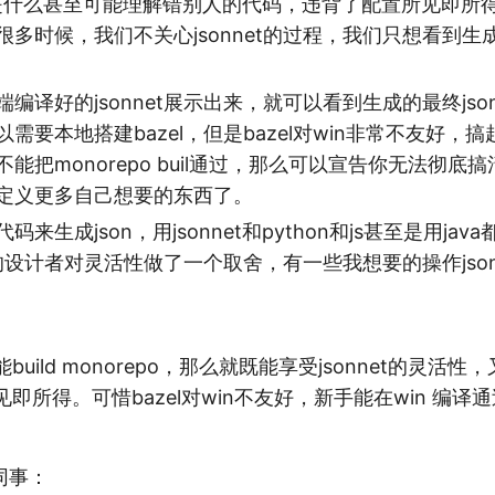
ue是什么甚至可能理解错别人的代码，违背了配置所见即所
很多时候，我们不关心jsonnet的过程，我们只想看到
编译好的jsonnet展示出来，就可以看到生成的最终js
需要本地搭建bazel，但是bazel对win非常不友好，
能把monorepo buil通过，那么可以宣告你无法彻底搞清
定义更多自己想要的东西了。
码来生成json，用jsonnet和python和js甚至是用ja
et的设计者对灵活性做了一个取舍，有一些我想要的操作jso
：
uild monorepo，那么就既能享受jsonnet的灵活
即所得。可惜bazel对win不友好，新手能在win 编译通过
同事：