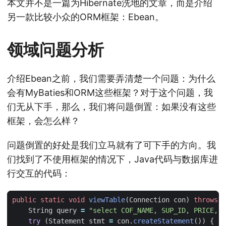
本文并不是一篇为Hibernate洗地的文章，而是介绍
另一款比较小众的ORM框架：Ebean。
领域问题分析
介绍Ebean之前，我们需要弄清楚一个问题：为什么
会有MyBaties和ORM这些框架？对于这个问题，我
们无从下手，那么，我们将问题倒置：如果没有这些
框架，会怎么样？
问题倒置的好处是我们立马就有了可下手的方向。我
们找到了不使用框架的情况下，Java代码与数据库进
行交互的代码：
public
static
void
viewTable
(
Connection
con
)
throws
S
String
query
=
"select COF_NAME, SUP_ID, PRICE, S
try
(
Statement
stmt
=
con
.
createStatement
())
{