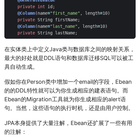
private
int
id
;
@Column
(
name
=
"first_name"
,
length
=
10
)
private
String
firstName
;
@Column
(
name
=
"last_name"
,
length
=
10
)
private
String
lastName
;
在实体类上中定义Java类与数据库之间的映射关系，
最大的好处就是DDL语句和数据库迁移SQL可以被工
具自动生成。
假如你在Person类中增加一个email的字段，Ebean
的的DDL特性就可以为你生成相应的建表语句。而
Ebean的Migration工具就为你生成相应的alert语
句。当然，这些语句的执行时机，还是由用户控制。
JPA本身提供了大量注解，Ebean还扩展了一些有用
的注解：