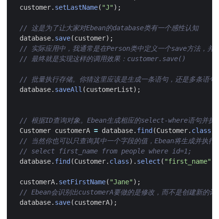
customer
.
setLastName
(
"J"
);
// 这是为了让大家对Ebean的database类有一个感性认知
database
.
save
(
customer
);
// 实际应用中，我通常是在Person类中定义一个save方法，并在内容
// 最终就是实现这样的调用效果：customer.save()
// 批量执行存储。你猜这里应该是生成一条语句，还是多条语句
database
.
saveAll
(
customerList
);
// 根据ID查询对象。Ebean生成相应的select-where语句并执
Customer
customerA
=
database
.
find
(
Customer
.
class
,
// 当然你也可以只查询其中一个字段的值，Ebean将生成并执行
// select first_name from people where id=1;
database
.
find
(
Customer
.
class
).
select
(
"first_name"
).
customerA
.
setFirstName
(
"Jane"
);
// Ebean会识别出customerA要做的是修改，而不是创建新的
database
.
save
(
customerA
);