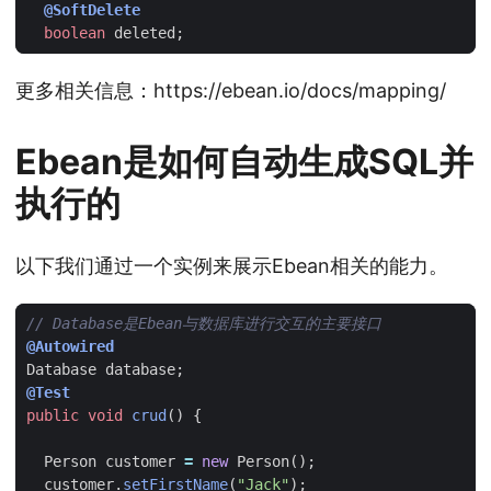
@SoftDelete
boolean
deleted
;
更多相关信息：https://ebean.io/docs/mapping/
Ebean是如何自动生成SQL并
执行的
以下我们通过一个实例来展示Ebean相关的能力。
// Database是Ebean与数据库进行交互的主要接口
@Autowired
Database
database
;
@Test
public
void
crud
()
{
Person
customer
=
new
Person
();
customer
.
setFirstName
(
"Jack"
);