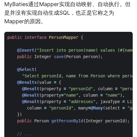
MyBaties通过Mapper实现自动映射、自动执行。但
是并没有实现自动生成SQL，也正是它称之为
Mapper的原因。
public
interface
PersonMapper
{
@Insert
(
"Insert into person(name) values (#{name}
public
Integer
save
(
Person
person
);
@Select
(
"Select personId, name from Person where person
@Results
(
value
=
{
@Result
(
property
=
"personId"
,
column
=
"person
@Result
(
property
=
"name"
,
column
=
"name"
),
@Result
(
property
=
"addresses"
,
javaType
=
List
column
=
"personId"
,
many
=
@Many
(
select
=
"get
})
public
Person
getPersonById
(
Integer
personId
);
// ...