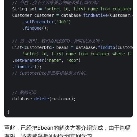
// 当然，少不了大家关心的能否执行原生SQL
String
sql
=
"select id, first_name from customer w
Customer
customer
=
database
.
findNative
(
Customer
.
cl
.
setParameter
(
"Jo%"
)
.
findOne
();
// 另，有时，我们会想念DTO，则可以这么写：
List
<
CustomerDto
>
beans
=
database
.
findDto
(
Customer
"select id, first_name from customer where firs
.
setParameter
(
"name"
,
"Rob"
)
.
findList
();
// CustomerDto是需要提前定义好的。
// 删除记录
database
.
delete
(
customer
);
}
至此，已经把Ebean的解决方案介绍完成，由于篇幅
有限，还请感兴趣的同学到官网学习。