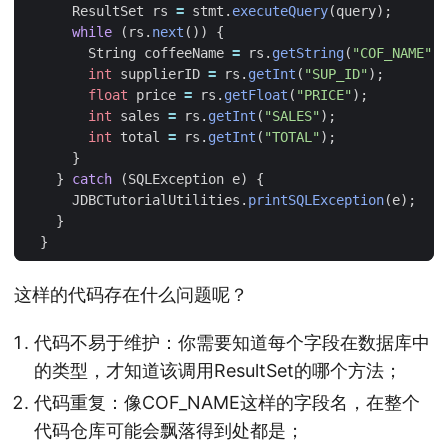
ResultSet
rs
=
stmt
.
executeQuery
(
query
);
while
(
rs
.
next
())
{
String
coffeeName
=
rs
.
getString
(
"COF_NAME"
);
int
supplierID
=
rs
.
getInt
(
"SUP_ID"
);
float
price
=
rs
.
getFloat
(
"PRICE"
);
int
sales
=
rs
.
getInt
(
"SALES"
);
int
total
=
rs
.
getInt
(
"TOTAL"
);
}
}
catch
(
SQLException
e
)
{
JDBCTutorialUtilities
.
printSQLException
(
e
);
}
}
这样的代码存在什么问题呢？
代码不易于维护：你需要知道每个字段在数据库中
的类型，才知道该调用ResultSet的哪个方法；
代码重复：像COF_NAME这样的字段名，在整个
代码仓库可能会飘落得到处都是；