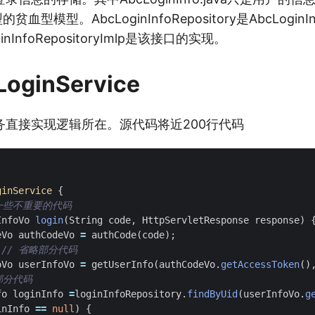
的贫血型模型。AbcLoginInfoRepository是AbcLogi
nInfoRepositoryImlp是该接口的实现。
ginService
务直接实现逻辑所在。源代码将近200行代码
ginService
{
略一些不重要的代码
InfoVo
login
(
String
code
,
HttpServletResponse
response
)
eVo
authCodeVo
=
authCode
(
code
);
// 省略部分代码
oVo
userInfoVo
=
getUserInfo
(
authCodeVo
.
getAccessToken
()
部分代码
fo
loginInfo
=
loginInfoRepository
.
findByUid
(
userInfoVo
.
g
inInfo
==
null
)
{