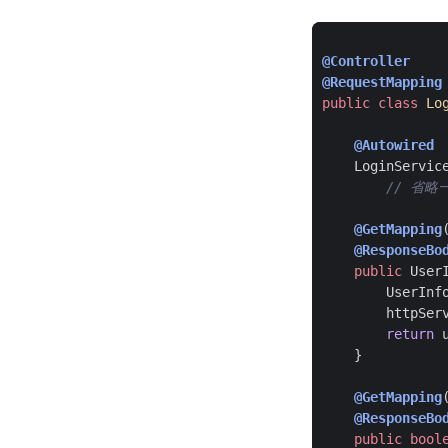
@Controller
@RequestMapping
public
class
Lo
@Autowired
LoginServic
// 省
@GetMapping
@ResponseBo
public
User
UserInf
httpSer
return
}
@GetMapping
@ResponseBo
public
bool