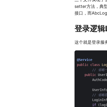
setter方法，典型
接口，而AbcLogi
登录逻辑Lo
这个就是登录服
@Service
public
class
Lo
// 省
public
User
AuthCod
UserInf
// 省略
LoginIn
if
(
log