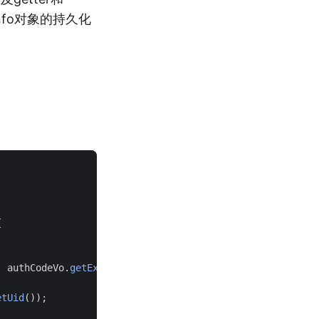
nInfo对象的持久化
{
,
authCodeVo
.
getExpiresIn
());
etUid
());