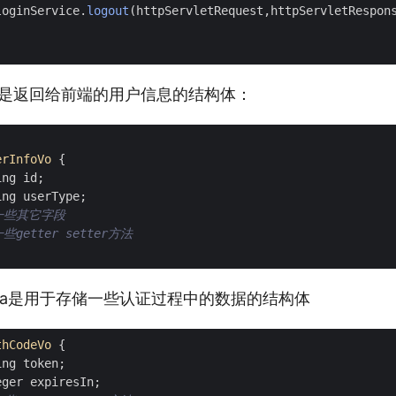
loginService
.
logout
(
httpServletRequest
,
httpServletRespon
.java是返回给前端的用户信息的结构体：
erInfoVo
{
ing
id
;
ing
userType
;
一些其它字段
些getter setter方法
o.java是用于存储一些认证过程中的数据的结构体
thCodeVo
{
ing
token
;
eger
expiresIn
;