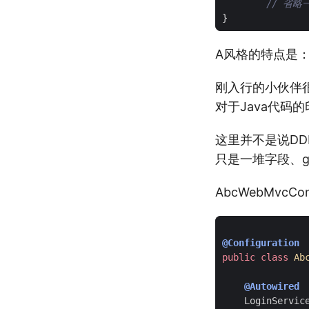
// 省略一
}
A风格的特点是：
刚入行的小伙伴
对于Java代码
这里并不是说D
只是一堆字段、get
AbcWebMvc
@Configuration
public
class
Ab
@Autowired
LoginServic