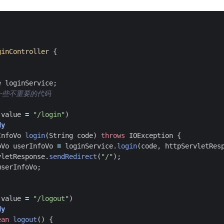
ginController
{
e
loginService
;
略一些不重要的代码
(
value
=
"/login"
)
dy
InfoVo
login
(
String
code
)
throws
IOException
{
oVo
userInfoVo
=
loginService
.
login
(
code
,
httpServletRes
vletResponse
.
sendRedirect
(
"/"
);
userInfoVo
;
(
value
=
"/logout"
)
dy
ean
logout
()
{