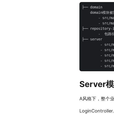
├── domain 

    domain
	- src/main/java/com/xx/domain/account/repository/AbcLoginInfoRepository.java

	- src/main/java/com/xx/domain/account/AbcLoginInfo.java

├── repository-i
	-  包路径太长省略/AbcLoginInfoRepositoryImlp.java

├── server

	 - src/main/java/com/xx/server/login/LoginService.java

	 - src/main/java/com/xx/server/login/LoginController.java

	 - src/main/java/com/xx/server/login/AuthCodeVo.java

	 - src/main/java/com/xx/server/login/UserInfoVo.java

Server
A风格下，整个
LoginControll