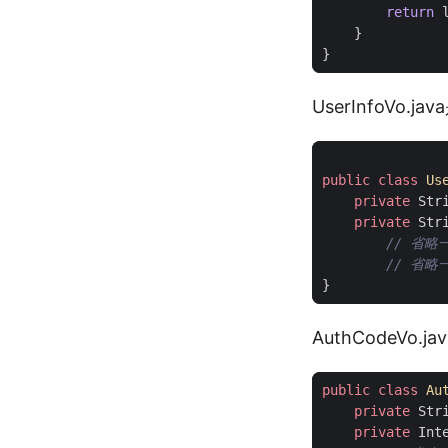
return
}
}
UserInfoVo
public
class
Us
private
Str
private
Str
// 省略
// 省略一
}
AuthCodeV
public
class
Au
private
Str
private
Int