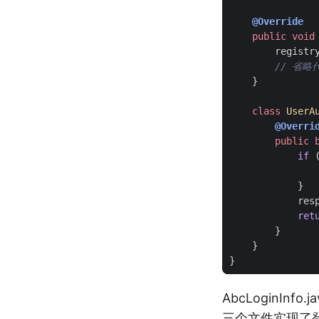
@Override
public
void
registr
// 省略
}
class
UserA
@Overri
public
if
}
res
ret
}
}
}
AbcLoginInfo.j
三个文件实现了登录