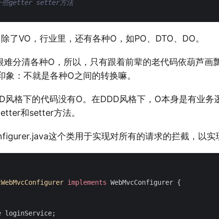
些getter setter方法
除了VO，行业里，还有各种O，如PO、DTO、DO。
很难分清各种O，所以，只有跟着前辈的老代码依葫芦画
的印象：不就是各种O之间的转换嘛。
DD风格下的代码没有O。在DDD风格下，O本身是有业务
ter和setter方法。
Configurer.java这个类用于实现对所有的请求的拦截，
cWebMvcConfigurer
implements
WebMvcConfigurer
{
e
loginService
;