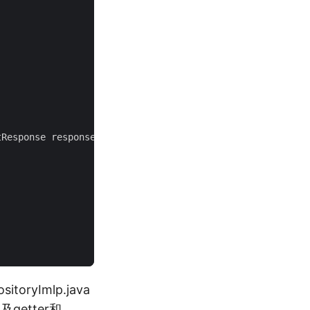
tResponse
response
,
Object
handler
)
throws
Exception
{
sitoryImlp.java
getter和