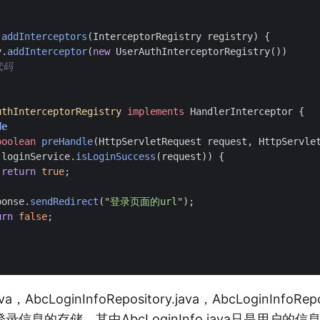
addInterceptors
(
InterceptorRegistry
registry
)
{
y
.
addInterceptor
(
new
UserAuthInterceptorRegistry
())
代码
uthInterceptorRegistry
implements
HandlerInterceptor
{
de
boolean
preHandle
(
HttpServletRequest
request
,
HttpServle
(
loginService
.
isLoginSuccess
(
request
))
{
return
true
;
ponse
.
sendRedirect
(
"登录页面的url"
);
urn
false
;
ava，AbcLoginInfoRepository.java，AbcLoginInfoRepo
信息的存储。其中AbcLoginInfo.java只是用户的信息及